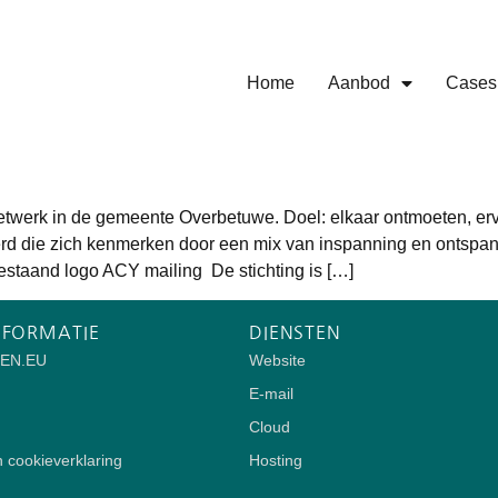
Home
Aanbod
Cases
netwerk in de gemeente Overbetuwe. Doel: elkaar ontmoeten, erv
erd die zich kenmerken door een mix van inspanning en onts
estaand logo ACY mailing De stichting is […]
NFORMATIE
DIENSTEN
IEN.EU
Website
E-mail
Cloud
n cookieverklaring
Hosting