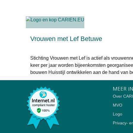
Vrouwen met Lef Betuwe
Stichting Vrouwen met Lef is actief als vrouwen
keer per jaar worden bijeenkomsten georganise
bouwen Huisstijl ontwikkelen aan de hand van b
MEER I
Over CAR
MVO
Logo
Privacy- e