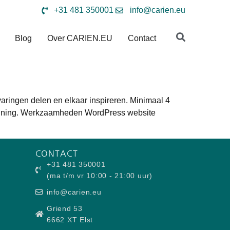
+31 481 350001
info@carien.eu
Blog
Over CARIEN.EU
Contact
aringen delen en elkaar inspireren. Minimaal 4
panning. Werkzaamheden WordPress website
CONTACT
+31 481 350001
(ma t/m vr 10:00 - 21:00 uur)
info@carien.eu
Griend 53
6662 XT Elst