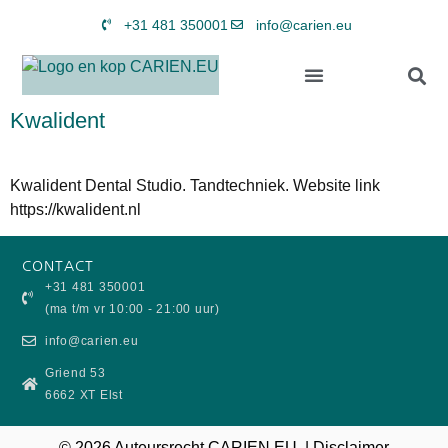
+31 481 350001
info@carien.eu
Kwalident
Kwalident Dental Studio. Tandtechniek. Website link
https://kwalident.nl
CONTACT
+31 481 350001
(ma t/m vr 10:00 - 21:00 uur)
info@carien.eu
Griend 53
6662 XT Elst
© 2026 Auteursrecht CARIEN.EU |
Disclaimer