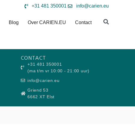
+31 481 350001
info@carien.eu
Blog
Over CARIEN.EU
Contact
CONTACT
+31 481 350001
(ma t/m vr 10:00 - 21:00 uur)
info@carien.eu
Griend 53
6662 XT Elst