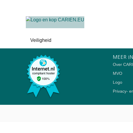
Veiligheid
MEER I
Over CAR
MVO
Logo
Privacy- e