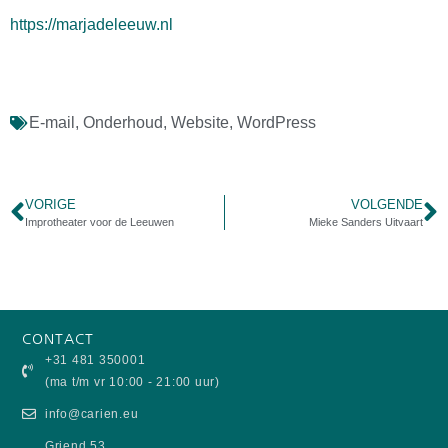
https://marjadeleeuw.nl
E-mail
,
Onderhoud
,
Website
,
WordPress
VORIGE
VOLGENDE
Improtheater voor de Leeuwen
Mieke Sanders Uitvaart
CONTACT
+31 481 350001
(ma t/m vr 10:00 - 21:00 uur)
info@carien.eu
Griend 53